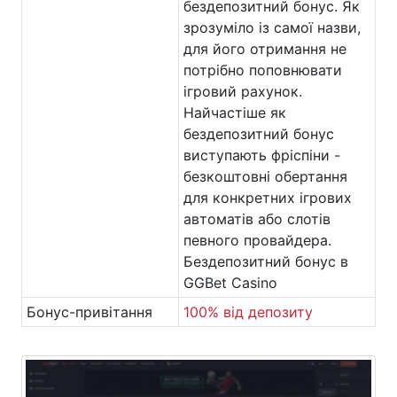
бездепозитний бонус. Як
зрозуміло із самої назви,
для його отримання не
потрібно поповнювати
ігровий рахунок.
Найчастіше як
бездепозитний бонус
виступають фріспіни -
безкоштовні обертання
для конкретних ігрових
автоматів або слотів
певного провайдера.
Бездепозитний бонус в
GGBet Casino
Бонус-привітання
100% від депозиту