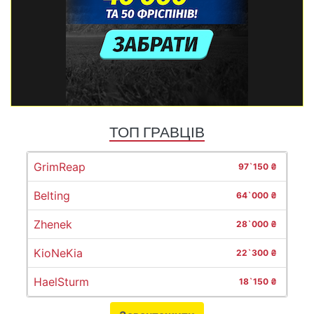
ТОП ГРАВЦІВ
GrimReap
97`150 ₴
Belting
64`000 ₴
Zhenek
28`000 ₴
KioNeKia
22`300 ₴
HaelSturm
18`150 ₴