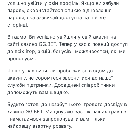
успішно увійти у свій профіль. Якщо ви забули
пароль, скористайтеся опцією відновлення
пароля, яка зазвичай доступна на цій же
сторінці.
Вітаємо! Ви успішно увійшли у свій акаунт на
сайті казино GG.BET. Тепер у вас є повний доступ
до всіх ігор, акцій, бонусів і можливостей, які ми
пропонуємо.
Якщо у вас виникли проблеми зі входом до
акаунту, не соромтеся звернутися до нашої
служби підтримки. Досвідчені співробітники
допоможуть вам швидко.
Будьте готові до незабутнього ігрового досвіду в
казино GG.BET. Ми цінуємо вас, як наших гравців,
і намагаємося запропонувати вам тільки
найкращу азартну розвагу.