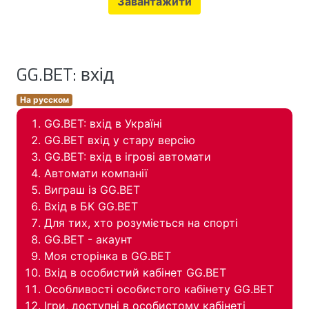
Завантажити
GG.BET: вхід
На русском
GG.BET: вхід в Україні
GG.BET вхід у стару версію
GG.BET: вхід в ігрові автомати
Автомати компанії
Виграш із GG.BET
Вхід в БК GG.BET
Для тих, хто розуміється на спорті
GG.BET - акаунт
Моя сторінка в GG.BET
Вхід в особистий кабінет GG.BET
Особливості особистого кабінету GG.BET
Ігри, доступні в особистому кабінеті