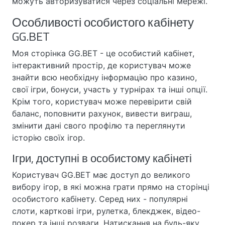
можуть авторизуватися через соціальні мережі.
Особливості особистого кабінету
GG.BET
Моя сторінка GG.BET - це особистий кабінет,
інтерактивний простір, де користувач може
знайти всю необхідну інформацію про казино,
свої ігри, бонуси, участь у турнірах та інші опції.
Крім того, користувач може перевірити свій
баланс, поповнити рахунок, вивести виграш,
змінити дані свого профілю та переглянути
історію своїх ігор.
Ігри, доступні в особистому кабінеті
Користувач GG.BET має доступ до великого
вибору ігор, в які можна грати прямо на сторінці
особистого кабінету. Серед них - популярні
слоти, карткові ігри, рулетка, блекджек, відео-
покер та інші розваги. Натискання на будь-яку