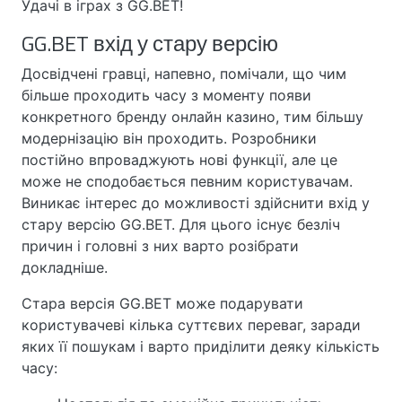
Удачі в іграх з GG.BET!
GG.BET вхід у стару версію
Досвідчені гравці, напевно, помічали, що чим
більше проходить часу з моменту появи
конкретного бренду онлайн казино, тим більшу
модернізацію він проходить. Розробники
постійно впроваджують нові функції, але це
може не сподобається певним користувачам.
Виникає інтерес до можливості здійснити вхід у
стару версію GG.BET. Для цього існує безліч
причин і головні з них варто розібрати
докладніше.
Стара версія GG.BET може подарувати
користувачеві кілька суттєвих переваг, заради
яких її пошукам і варто приділити деяку кількість
часу: