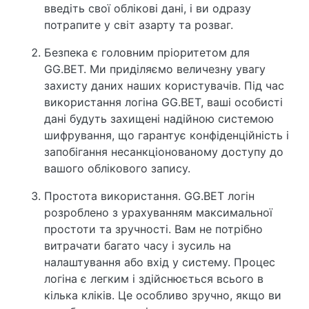
введіть свої облікові дані, і ви одразу
потрапите у світ азарту та розваг.
Безпека є головним пріоритетом для
GG.BET. Ми приділяємо величезну увагу
захисту даних наших користувачів. Під час
використання логіна GG.BET, ваші особисті
дані будуть захищені надійною системою
шифрування, що гарантує конфіденційність і
запобігання несанкціонованому доступу до
вашого облікового запису.
Простота використання. GG.BET логін
розроблено з урахуванням максимальної
простоти та зручності. Вам не потрібно
витрачати багато часу і зусиль на
налаштування або вхід у систему. Процес
логіна є легким і здійснюється всього в
кілька кліків. Це особливо зручно, якщо ви