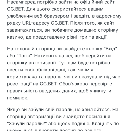
Насамперед потрібно зайти на офіційний сайт
GG.BET. Для цього скористайтеся вашим
улюбленим веб-браузером і введіть в адресному
рядку URL-адресу GG.BET. Після того, як сайт
завантажиться, ви побачите домашню сторінку
казино, де представлено різні ігри та акції.
На головній сторінці ви знайдете кнопку "Вхід"
або "Логін". Натисніть на неї, щоб перейти на
сторінку авторизації. Тут вам буде потрібно
ввести свої облікові дані, такі як ім'я
користувача та пароль, які ви вказували під час
реєстрації на GG.BET. Обов'язково перевірте
правильність введених даних, щоб уникнути
помилок.
Якщо ви забули свій пароль, не хвилюйтеся. На
сторінці авторизації ви знайдете посилання
"Забули пароль?" або щось подібне. Клацніть по
ньому, щоб відновити доступ до вашого