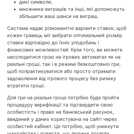
дикі символи,
множники виграшів та інші, які допоможуть
збільшити ваші шанси на виграш.
Система надає різноманітні варіанти ставок, щоб
кожен гравець міг вибрати оптимальний розмір
ставки відповідно до їхніх уподобань і
фінансових можливостей. Крім того, ви можете
насолодитися грою на ігрових автоматах як на
реальні гроші, так і в режимі безкоштовної гри,
щоб попрактикуватися або просто отримати
задоволення від ігрового процесу без ризику
втратити гроші.
Для гри на реальні гроші потрібно буде пройти
процедуру верифікації та підтвердити свою
особистість і право на банківський рахунок,
введений у даних користувача на сайті через
особистий кабінет. Це потрібно, щоб уникнути
шахрайства і довести, що людина досягла