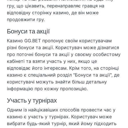
гру, що цікавить, перенаправляє гравця на
відповідну сторінку казино, де він може
продовжити гру.
Бонуси та акції
Казино GG.BET пропонує своїм користувачам
різні бонуси та акції. Користувач може дізнатися
про поточні бонуси та акції у своєму особистому
кабінеті та взяти участь у них, якщо це
відповідає його інтересам. Крім того, на сторінці
казино є спеціальний розділ "Бонуси та акції", де
користувачі можуть знайти більш детальну
інформацію про кожну пропозицію.
Участь у турнірах
Одним із найцікавіших способів провести час у
казино є участь у турнірах. Користувач може
вибрати будь-який турнір, який йому підходить