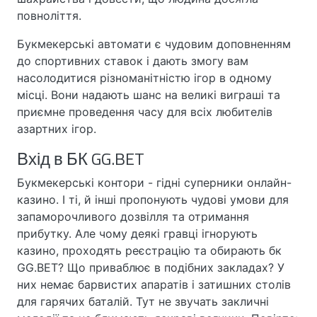
повноліття.
Букмекерські автомати є чудовим доповненням
до спортивних ставок і дають змогу вам
насолодитися різноманітністю ігор в одному
місці. Вони надають шанс на великі виграші та
приємне проведення часу для всіх любителів
азартних ігор.
Вхід в БК GG.BET
Букмекерські контори - гідні суперники онлайн-
казино. І ті, й інші пропонують чудові умови для
запаморочливого дозвілля та отримання
прибутку. Але чому деякі гравці ігнорують
казино, проходять реєстрацію та обирають бк
GG.BET? Що приваблює в подібних закладах? У
них немає барвистих апаратів і затишних столів
для гарячих баталій. Тут не звучать закличні