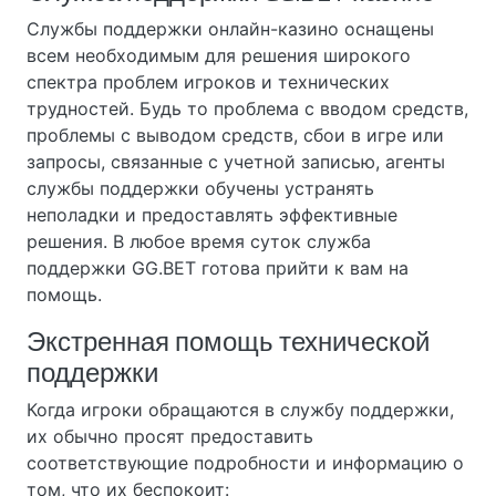
Службы поддержки онлайн-казино оснащены
всем необходимым для решения широкого
спектра проблем игроков и технических
трудностей. Будь то проблема с вводом средств,
проблемы с выводом средств, сбои в игре или
запросы, связанные с учетной записью, агенты
службы поддержки обучены устранять
неполадки и предоставлять эффективные
решения. В любое время суток служба
поддержки GG.BET готова прийти к вам на
помощь.
Экстренная помощь технической
поддержки
Когда игроки обращаются в службу поддержки,
их обычно просят предоставить
соответствующие подробности и информацию о
том, что их беспокоит: